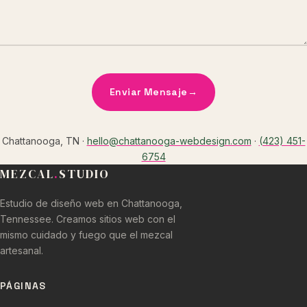
Enviar Mensaje
→
Chattanooga, TN ·
hello@chattanooga-webdesign.com
·
(423) 451-
6754
MEZCAL
.
STUDIO
Estudio de diseño web en Chattanooga,
Tennessee. Creamos sitios web con el
mismo cuidado y fuego que el mezcal
artesanal.
PÁGINAS