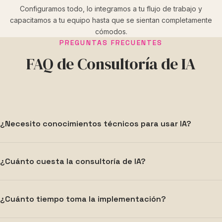
Configuramos todo, lo integramos a tu flujo de trabajo y
capacitamos a tu equipo hasta que se sientan completamente
cómodos.
PREGUNTAS FRECUENTES
FAQ de Consultoría de IA
¿Necesito conocimientos técnicos para usar IA?
Para nada. Nosotros nos encargamos de toda la
¿Cuánto cuesta la consultoría de IA?
configuración técnica, ajustes e integración. Nuestro
trabajo es hacer que la IA sea simple y accesible para ti y
Cada negocio es diferente, por lo que ofrecemos
tu equipo — no se requiere programación ni
¿Cuánto tiempo toma la implementación?
cotizaciones personalizadas según tus necesidades,
conocimientos técnicos.
objetivos y presupuesto específicos. Nuestra llamada de