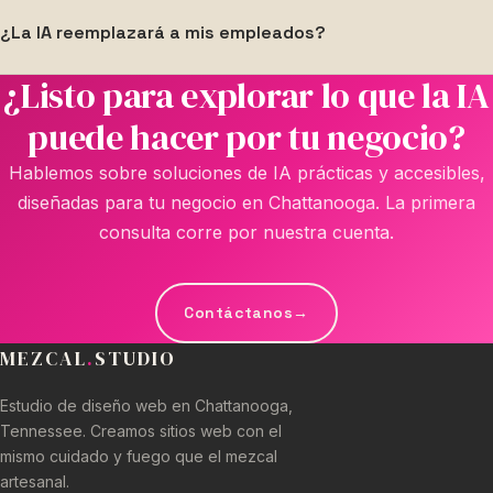
La mayoría de las implementaciones de IA toman de 2 a 4
consulta inicial siempre es gratuita, y te daremos una
¿La IA reemplazará a mis empleados?
semanas desde el inicio hasta el lanzamiento, dependiendo
propuesta transparente antes de comenzar cualquier
de la complejidad. Las automatizaciones simples pueden
trabajo.
¿Listo para explorar lo que la IA
No — y ese no es nuestro objetivo. La IA está aquí para
estar funcionando en solo unos días, mientras que las
empoderar a tu equipo, no para reemplazarlo. Al
integraciones personalizadas pueden tomar un poco más.
puede hacer por tu negocio?
automatizar tareas repetitivas que consumen mucho
Hablemos sobre soluciones de IA prácticas y accesibles,
tiempo, tus empleados pueden enfocarse en el trabajo
diseñadas para tu negocio en Chattanooga. La primera
significativo, creativo y de relaciones que realmente hace
consulta corre por nuestra cuenta.
crecer tu negocio.
Contáctanos
→
MEZCAL
.
STUDIO
Estudio de diseño web en Chattanooga,
Tennessee. Creamos sitios web con el
mismo cuidado y fuego que el mezcal
artesanal.